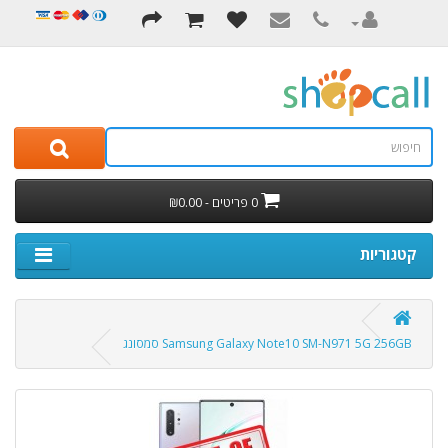
0 פריטים - ₪0.00
קטגוריות
Samsung Galaxy Note10 SM-N971 5G 256GB סמסונג