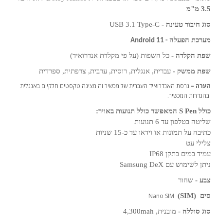
3.5 מ"מ
סוג חיבור טעינה -
USB 3.1 Type-C
מערכת הפעלה
- Android 11
שפת הקלדה -
כל השפות (על פי מקלדת אנדרואיד)
שפת ממשק -
עברית, אנגלית, רוסית, ערבית, צרפתית, ספרדית
הערה –
גרסת האנדרואיד העברית של מכשיר זה מציגה טקסטים חלקיים באנגלית
בהגדרות המכשיר.
כולל
S Pen
המאפשר כולל תנועות באויר:
שליטה בטלפון עד 6 תנועות
כתיבה על תמונות או וידאו עד כ-15 שניות
צלילי עט
עמיד במים בתקן
IP68
ניתן לשימוש עם
Samsung DeX
צבע -
שחור
סים
(SIM)
Nano SIM
סוג סוללה -
מובנית,
mah
4,300