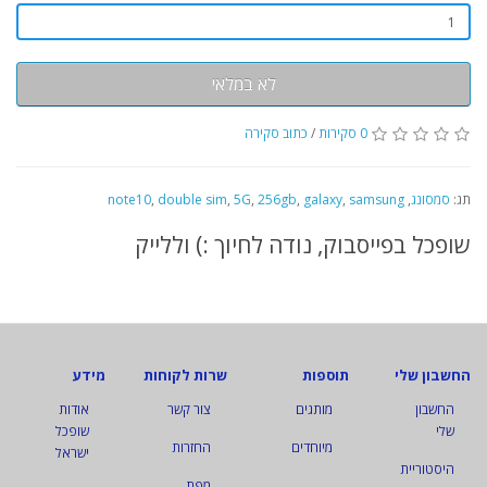
לא במלאי
0 סקירות
/
כתוב סקירה
תג:
סמסונג
,
samsung
,
galaxy
,
256gb
,
5G
,
double sim
,
note10
שופכל בפייסבוק, נודה לחיוך :) וללייק
החשבון שלי
תוספות
שרות לקוחות
מידע
החשבון
מותגים
צור קשר
אודות
שלי
שופכל
מיוחדים
החזרות
ישראל
היסטוריית
מפת