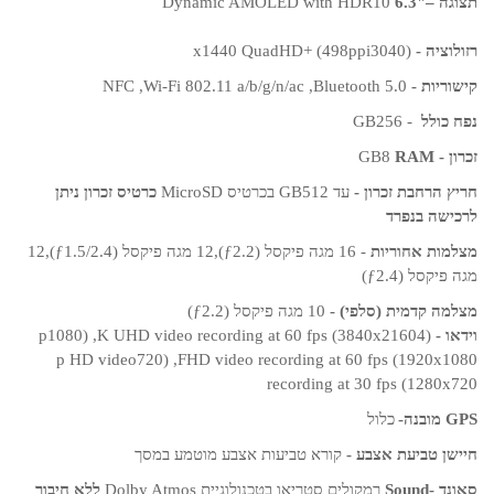
תצוגה –"6.3
Dynamic AMOLED with HDR10
רזולוציה -
(3040
x1440 QuadHD+ (498ppi
קישוריות -
Bluetooth 5.0
,
Wi-Fi 802.11 a/b/g/n/ac
,
NFC
נפח כולל
-
256
GB
זכרון -
RAM
GB8
חריץ הרחבת זכרון -
עד 512
GB
בכרטיס
MicroSD
כרטיס זכרון ניתן
לרכישה בנפרד
מצלמות אחוריות
- 16 מגה פיקסל (
ƒ2.2
),12 מגה פיקסל (
ƒ1.5/2.4
),12
מגה פיקסל (
ƒ2.4
)
מצלמה קדמית (סלפי) -
10 מגה פיקסל (
ƒ2.2
)
וידאו -
(4
K UHD video recording at 60 fps (3840x2160
, (1080
p
p HD video
, (720
FHD video recording at 60 fps (1920x1080
recording at 30 fps (1280x720
GPS
מובנה-
כלול
חיישן טביעת אצבע -
קורא טביעות אצבע מוטמע במסך
סאונד -
Sound
רמקולים סטריאו בטכנולוגיית
Dolby Atmos
ללא חיבור