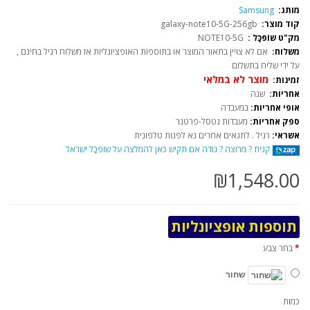
מותג:
Samsung
קוד מוצר:
galaxy-note10-5G-256gb
מק"ט שוֹפּכָֹּל :
NOTE10-5G
משלוח:
אם לא צויין בתאור המוצר או בתוספות האופציונליות אז משלוח רגיל בחינם ,
על ידי שליח בתשלום
מוצר לא במלאי
זמינות:
אחריות:
שנה
אופי אחריות:
במעבדה
ספק אחריות:
מעבדות גטסל-פרטנר
אשראי:
רגיל . לתנאים אחרים נא לפנות טלפונית
קנית ? מרוצה ? נודה אם תקיש כאן להמלצה על שוֹפּכָֹּל ישראל
₪1,548.00
תוספות אופציונליות
בחר צבע
שחור
כמות