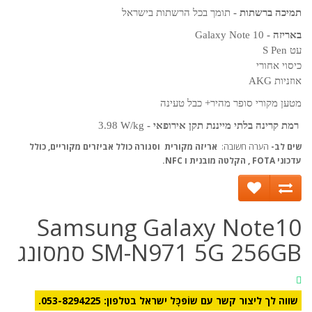
תמיכה ברשתות -
תומך בכל הרשתות בישראל
באריזה -
Galaxy Note 10
עט
S Pen
כיסוי אחורי
אוזניות
AKG
מטען מקורי סופר מהיר+ כבל טעינה
רמת קרינה בלתי מייננת תקן אירופאי -
W/kg
3.98
שים לב-
הערה חשובה:
אריזה מקורית וסגורה כולל אביזרים מקוריים, כולל
עדכוני FOTA , הקלטה מובנית ו NFC.
Samsung Galaxy Note10
SM-N971 5G 256GB סמסונג
שווה לך ליצור קשר עם שוֹפּכָֹּל ישראל בטלפון: 053-8294225.