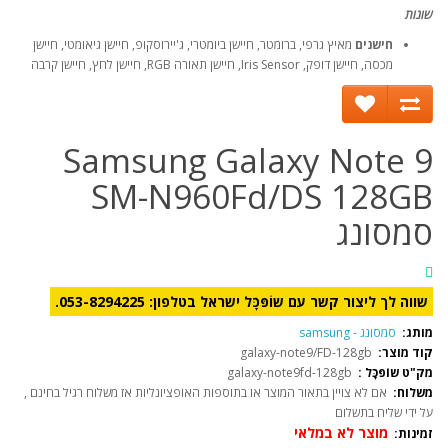
שונות
חישנים
מאיץ גרפי, ברומטר, חיישן ביומטרי, ג'יירוסקופ, חיישן גיאומטי, חיישן
מכסה, חיישן דופק, Iris Sensor, חיישן תאורה RGB, חיישן לחץ, חיישן קרבה
Samsung Galaxy Note 9
SM-N960Fd/DS 128GB
סמסונג
שווה לך ליצור קשר עם שוֹפּכָֹּל ישראל בטלפון: 053-8294225.
מותג:
סמסונג - samsung
קוד מוצר:
galaxy-note9/FD-128gb
מק"ט שוֹפּכָֹּל :
galaxy-note9fd-128gb
משלוח:
אם לא צויין בתאור המוצר או בתוספות האופציונליות אז משלוח רגיל בחינם ,
על ידי שליח בתשלום
מוצר לא במלאי
זמינות: