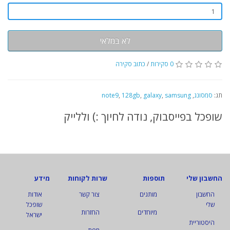
לא במלאי
0 סקירות
/
כתוב סקירה
תג:
סמסונג
,
samsung
,
galaxy
,
128gb
,
note9
שופכל בפייסבוק, נודה לחיוך :) וללייק
החשבון שלי
תוספות
שרות לקוחות
מידע
החשבון
מותגים
צור קשר
אודות
שלי
שופכל
מיוחדים
החזרות
ישראל
היסטוריית