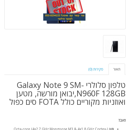
תאור
סקירות (0)
טלפון סלולרי Galaxy Note 9 SM-
N960F 128GB,יבואן מורשה, מטען
ואוזניות מקוריים כולל FOTA סים כפול
מעבד
סוג
(Octa-core (4x2.7 GHz Mongoose M3 & 4x1.8 GHz Cortex-