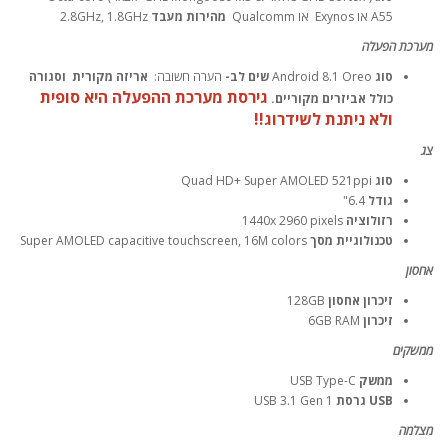
A55
או Exynos או Qualcomm
מהירות מעבד
2.8GHz, 1.8GHz
מערכת הפעלה
סוג
Android 8.1 Oreo
שים לב-
הערה חשובה:
אריזה מקורית וסגורה
גירסת מערכת ההפעלה היא סופית
כולל אביזרים מקוריים.
ולא ניתנת לשידרוג!!
צג
סוג
Quad HD+ Super AMOLED 521ppi
גודל
6.4"
רזולוציה
1440x 2960 pixels
טכנולוגיית מסך
Super AMOLED capacitive touchscreen, 16M colors
אחסון
זיכרון אחסון
128GB
זיכרון
6GB RAM
ממשקים
ממשק
USB Type-C
USB גרסת
USB 3.1 Gen 1
מצלמה