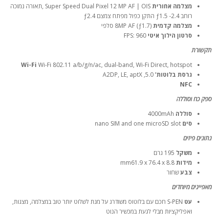
מצלמה אחורית
Super Speed Dual Pixel 12 MP AF | OIS ,תאורה נמוכה
רוחב ƒ1.5 -2.4 התקן כפול מפתח צמצם ƒ2.4
מצלמה קדמית
(8MP AF (ƒ1.7 סלפי
סרטון הילוך איטי
FPS: 960
תקשורת
Wi-Fi
Wi-Fi 802.11 a/b/g/n/ac, dual-band, Wi-Fi Direct, hotspot
גרסת בלוטות'
5.0, A2DP, LE, aptX
NFC
ספק כח וסוללה
סוללה
4000mAh
סים
nano SIM and one microSD slot
נתונים פיזים
משקל
195 גרם
מידות
mm61.9 x 76.4 x 8.8
צבע
שחור
מאפיינים מיוחדים
עט
S-PEN חכם עם בלוטוס משודרג על מנת לשלוט יותר טוב במצלמה, מצגות,
ואפליקציות מבלי לגעת במכשיר הנוט