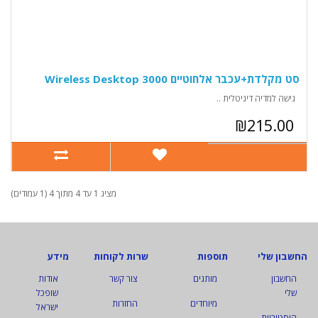
סט מקלדת+עכבר אלחוטיים Wireless Desktop 3000
גישה למדיה דיגיטלית ..
₪215.00
מציג 1 עד 4 מתוך 4 (1 עמודים)
החשבון שלי
תוספות
שרות לקוחות
מידע
החשבון
מותגים
צור קשר
אודות
שלי
שופכל
מיוחדים
החזרות
ישראל
היסטוריית